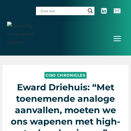
Doorgaan
naar
inhoud
CISO CHRONICLES
Eward Driehuis: “Met
toenemende analoge
aanvallen, moeten we
ons wapenen met high-