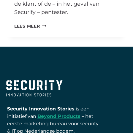
de klant of de – in het geval van
Securify – pentester.
ERIK
LEES MEER
DE
JONG:
“INNOVATIE
IS
VERNIEUWING,
HOE
GROOT
OF
KLEIN
OOK”
Security Innovation Stories
is een
initiatief van
Beyond Products
– het
eerste marketing bureau voor security
& IT op Nederlandse bodem.