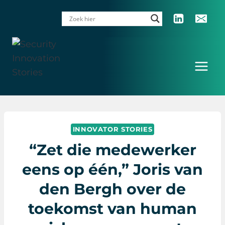
Doorgaan
naar
inhoud
INNOVATOR STORIES
“Zet die medewerker
eens op één,” Joris van
den Bergh over de
toekomst van human