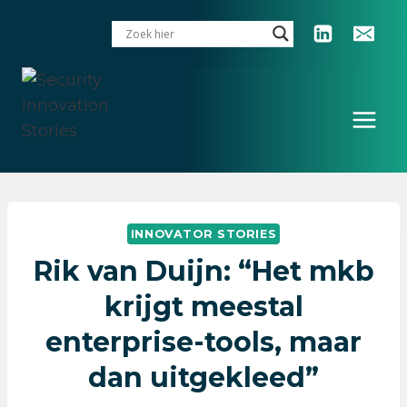
Doorgaan
naar
inhoud
INNOVATOR STORIES
Rik van Duijn: “Het mkb
krijgt meestal
enterprise-tools, maar
dan uitgekleed”