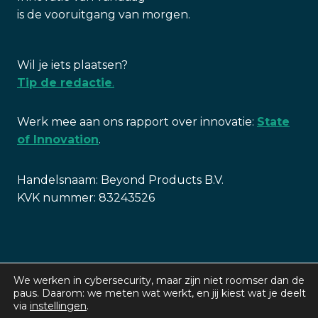
is de vooruitgang van morgen.
Wil je iets plaatsen?
Tip de redactie
.
Werk mee aan ons rapport over innovatie:
State
of Innovation
.
Handelsnaam: Beyond Products B.V.
KVK nummer: 83243526
We werken in cybersecurity, maar zijn niet roomser dan de
paus. Daarom: we meten wat werkt, en jij kiest wat je deelt
via
instellingen
.
Privacy policy
|
Cookie policy
| © 2026 Security