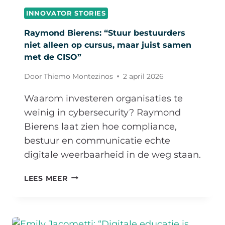
IS
INNOVATOR STORIES
HOPEN
DAT
Raymond Bierens: “Stuur bestuurders
HET
niet alleen op cursus, maar juist samen
GOED
met de CISO”
BLIJFT
GAAN”
Door
Thiemo Montezinos
2 april 2026
Waarom investeren organisaties te
weinig in cybersecurity? Raymond
Bierens laat zien hoe compliance,
bestuur en communicatie echte
digitale weerbaarheid in de weg staan.
RAYMOND
LEES MEER
BIERENS:
“STUUR
BESTUURDERS
NIET