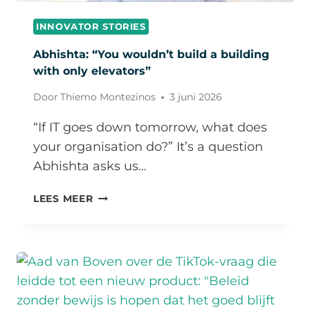
INTELLIGENCE
INNOVATOR STORIES
PROVIDER”
Abhishta: “You wouldn’t build a building
with only elevators”
Door
Thiemo Montezinos
3 juni 2026
​“If IT goes down tomorrow, what does
your organisation do?” It’s a question
Abhishta asks us…
ABHISHTA:
LEES MEER
“YOU
WOULDN’T
BUILD
A
BUILDING
WITH
ONLY