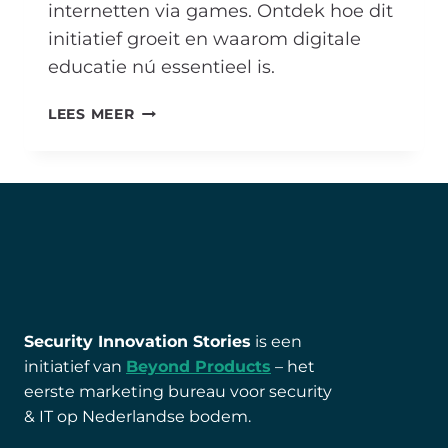
internetten via games. Ontdek hoe dit
initiatief groeit en waarom digitale
educatie nú essentieel is.
EMILY
LEES MEER
JACOMETTI:
“DIGITALE
EDUCATIE
IS
GEEN
KEUZE
MEER
MAAR
NOODZAAK”
Security Innovation Stories
is een
initiatief van
Beyond Products
– het
eerste marketing bureau voor security
& IT op Nederlandse bodem.