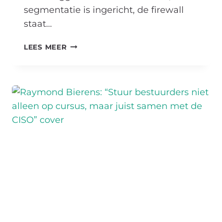
segmentatie is ingericht, de firewall
staat…
AAD
LEES MEER
VAN
BOVEN
OVER
DE
TIKTOK-
VRAAG
DIE
LEIDDE
TOT
EEN
NIEUW
PRODUCT:
“BELEID
ZONDER
BEWIJS