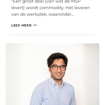
​“Een groot deel [van wat de MSP
levert] wordt commodity. Het leveren
van de werkplek, waaronder…
HARMEN
LEES MEER
DIKKERS:
“DE
STAP
DIE
NU
GEZET
GAAT
WORDEN,
IS
VAN
MANAGED
SERVICE
PROVIDER
NAAR
MANAGED