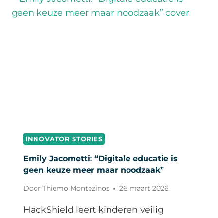
ALLEEN
OP
CURSUS,
MAAR
JUIST
SAMEN
MET
DE
CISO”
INNOVATOR STORIES
Emily Jacometti: “Digitale educatie is
geen keuze meer maar noodzaak”
Door
Thiemo Montezinos
26 maart 2026
HackShield leert kinderen veilig