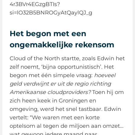
4r3BVr4EGzgBTIs?
si=lO32B5BNROGyAtQaylQJ_g
Het begon met een
ongemakkelijke rekensom
Cloud of the North startte, zoals Edwin het
zelf noemt, ‘bijna opportunistisch’. Het
begon met één simpele vraag:
hoeveel
geld verdwijnt er uit de regio richting
Amerikaanse cloudproviders?
Toen hij om
zich heen keek in Groningen en
omgeving, werd het snel tastbaar. Edwin
vertelt: “We waren met een korte
optelsom al tegen de miljoen aan omzet…
wat gewoon iedere maand naar