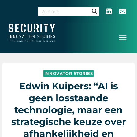
Doorgaan
naar
inhoud
INNOVATOR STORIES
Edwin Kuipers: “AI is
geen losstaande
technologie, maar een
strategische keuze over
afhankelijkheid en